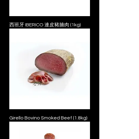
西班⽛ IBERICO 連皮豬腩⾁ (1kg)
Girello Bovino Smoked Beef (1.8kg)