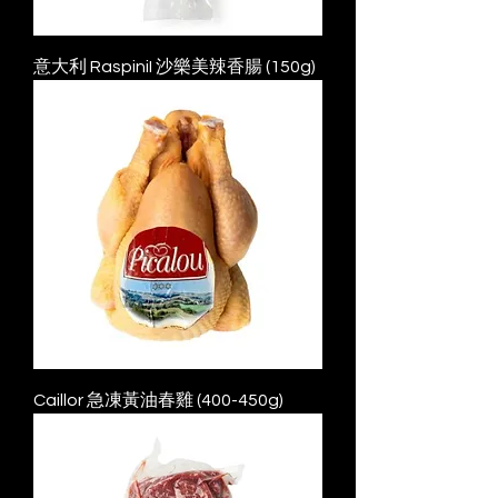
意大利 RaspiniI 沙樂美辣香腸 (150g)
Caillor 急凍黃油春雞 (400-450g)