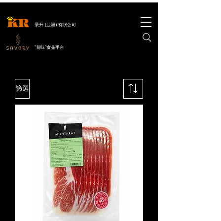
景升 (亞洲) 有限公司
"賞味"食品平台
篩選