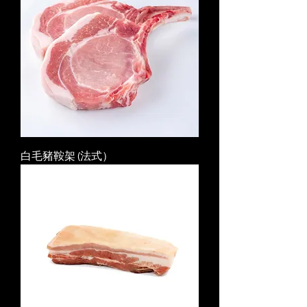
白毛豬鞍架 (法式）