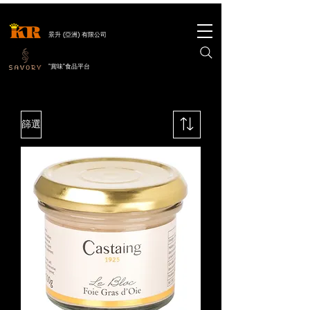
景升 (亞洲) 有限公司
"賞味"食品平台
篩選