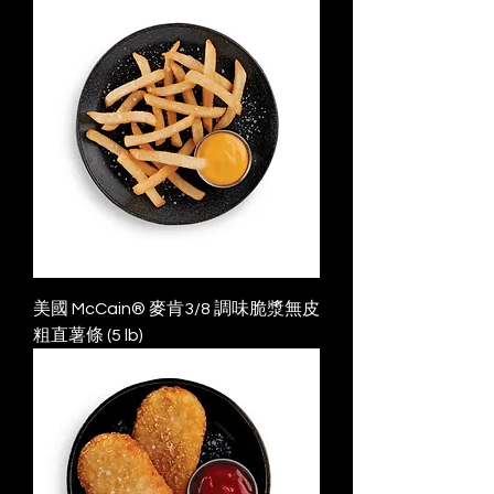
美國 McCain® 麥肯3/8 調味脆漿無皮
粗直薯條 (5 lb)