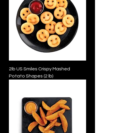
2lb US Smiles Crispy Mashed
Potato Shapes (2 lb)