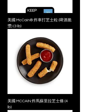
美國 McCain® 炸車打芝士粒 (啤酒脆
漿) (3 lb)
美國 MCCAIN 炸馬蘇里拉芝士條 (4
lb)