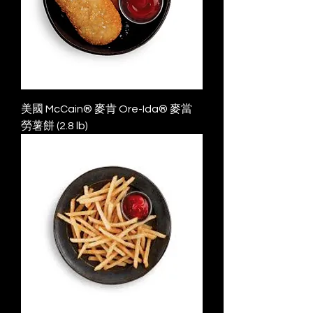
美國 McCain® 麥肯 Ore-Ida® 麥當
勞薯餅 (2.8 lb)