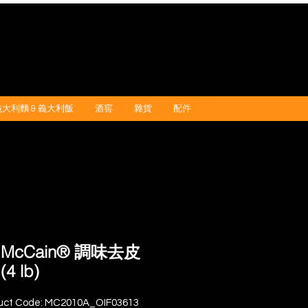
義大利麵 & 義大利飯
酒窖
雜貨
配件
McCain® 調味去皮
4 lb)
uct Code: MC2010A_OIF03613