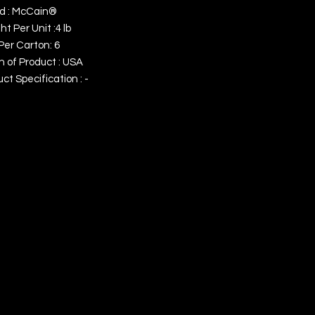
d : McCain®
t Per Unit :4 lb
Per Carton: 6
n of Product : USA
ct Specification : -