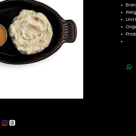
Bran
Weigh
Unit 
Origi
Produ