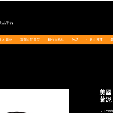
"食品平台
 ＆ 烘焙
薯類 & 開胃菜
麵包 & 糕點
飲品
生果 & 果茸
美國 
薯泥 (
Prod