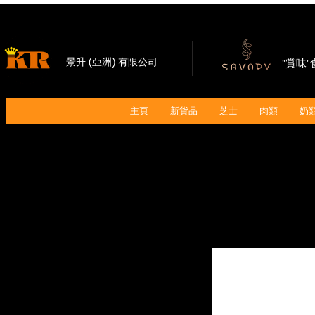
景升 (亞洲) 有限公司
"賞味
主頁
新貨品
芝士
肉類
奶類