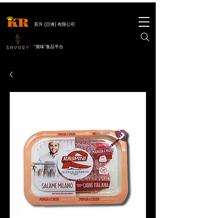
景升 (亞洲) 有限公司
"賞味"食品平台