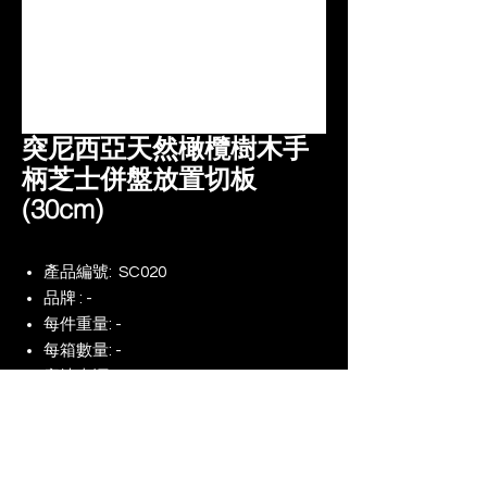
突尼西亞天然橄欖樹木手
柄芝士併盤放置切板
(30cm)
產品編號: SC020
品牌 : -
每件重量: -
每箱數量: -
產地來源 : Tunisia
產品規格 : -
備註 : -