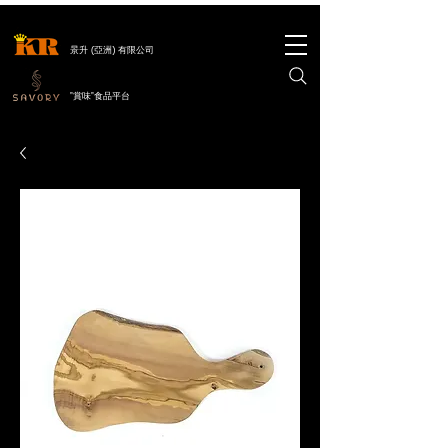
景升 (亞洲) 有限公司
"賞味"食品平台