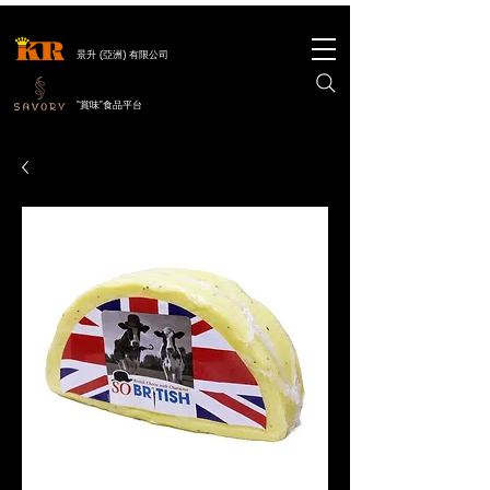
景升 (亞洲) 有限公司
"賞味"食品平台