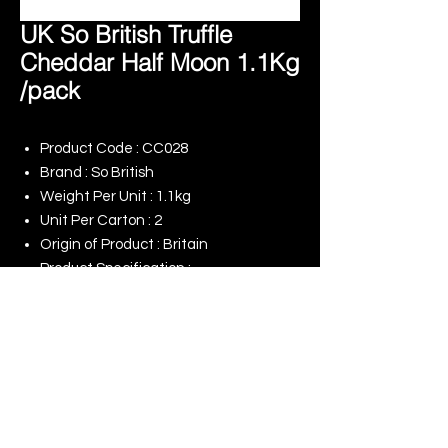
UK So British Truffle
Cheddar Half Moon 1.1Kg
/pack
Product Code : CC028
Brand : So British
Weight Per Unit : 1.1kg
Unit Per Carton : 2
Origin of Product : Britain
Product Specification : -
Remark : -
© 2025 景升 (亞洲) 有限公司 | 版權所有
​我們的網店
我們對（ESG）的承諾