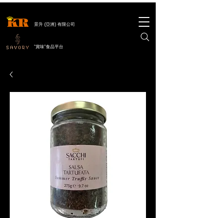
景升 (亞洲) 有限公司
"賞味"食品平台