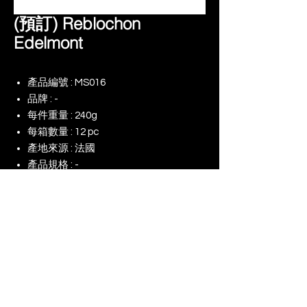
(預訂) Reblochon
Edelmont
產品編號 : MS016
品牌 : -
每件重量 : 240g
每箱數量 : 12 pc
產地來源 : 法國
產品規格 : -
備註 : -
© 2025 景升 (亞洲) 有限公司 | 版權所有
​我們的網店
我們對（ESG）的承諾
使用條款