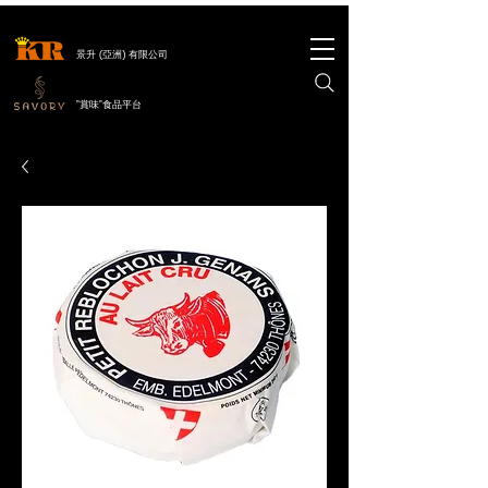
景升 (亞洲) 有限公司
"賞味"食品平台