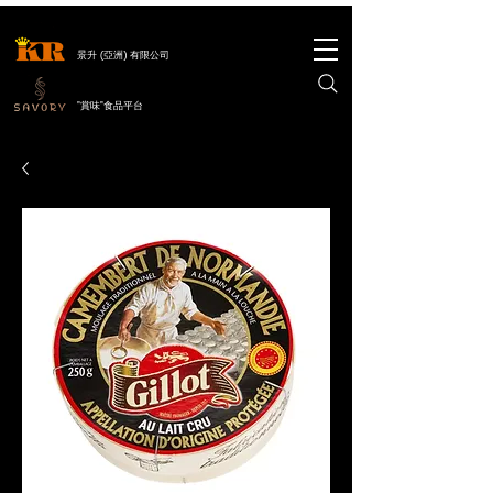
景升 (亞洲) 有限公司
"賞味"食品平台