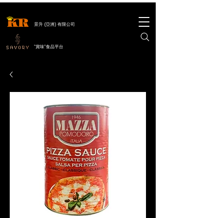
景升 (亞洲) 有限公司
"賞味"食品平台