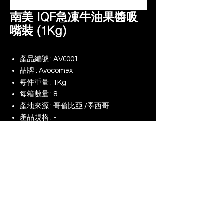
南美 IQF急凍牛油果醬吸
嘴裝 (1Kg)
產品編號 : AV0001
品牌 : Avocomex
每件重量 : 1Kg
每箱數量 : 8
產地來源 : 哥倫比亞 /墨西哥
產品規格 : -
備註 :
© 2025 景升 (亞洲) 有限公司 | 版權所有
​我們的網店
我們對（ESG）的承諾
使用條款