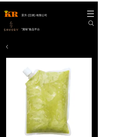
景升 (亞洲) 有限公司
"賞味"食品平台