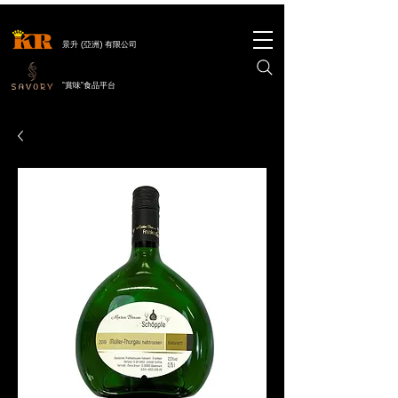
景升 (亞洲) 有限公司
"賞味"食品平台