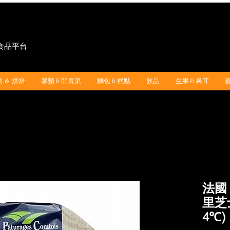
"食品平台
 ＆ 烘焙
薯類 & 開胃菜
麵包 & 糕點
飲品
生果 & 果茸
法國 P
里芝士 
4℃)