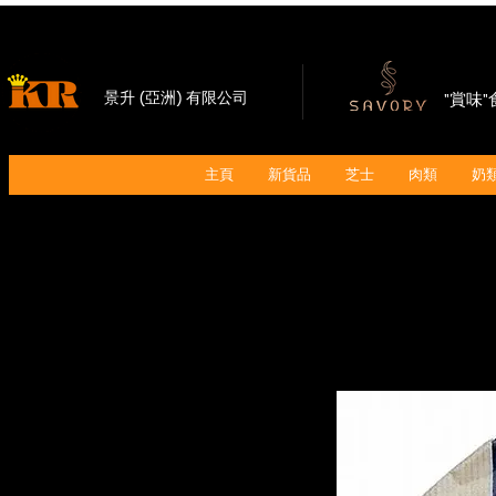
景升 (亞洲) 有限公司
"賞味
主頁
新貨品
芝士
肉類
奶類