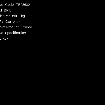
uct Code : TE28632
d : BRIE
t Per Unit : 1kg
Per Carton : -
n of Product : France
ct Specification : -
k : -