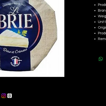
Prod
Bran
Weigh
Unit 
Origi
Produ
Remar