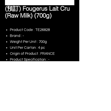
(預訂) Fougerus Lait Cru
(Raw Milk) (700g)
Product Code : TE26828
Brand : -
Weight Per Unit : 700g
Unit Per Carton : 4 pc
Origin of Product : FRANCE
Product Specification : -
Remark :
Indent Order
© 2025 景升 (亞洲) 有限公司 | 版權所有
​我們的網店
我們對（ESG）的承諾
使用條款