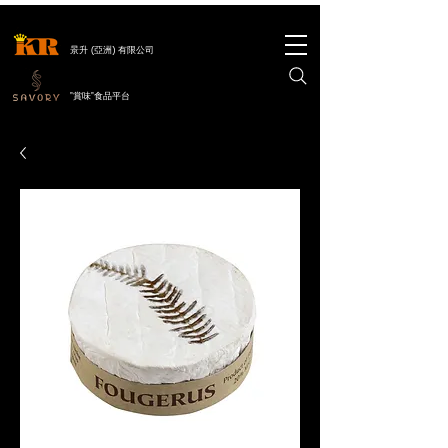
景升 (亞洲) 有限公司
"賞味"食品平台