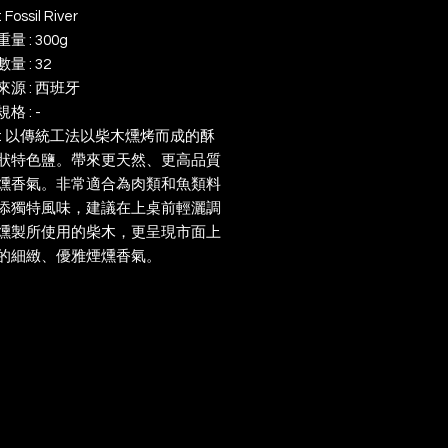
Fossil River
量 : 300g
量 : 32
來源 : 西班牙
格 : -
 : 以傳統工法以柴木燻烤而成的酥
狀特色鹽。帶來更天然、更高品質
燻香氣。非常適合為肉類和魚類料
添獨特風味，建議在上桌前輕灑調
燻製所使用的柴木，更呈現市面上
的細緻、優雅煙燻香氣。