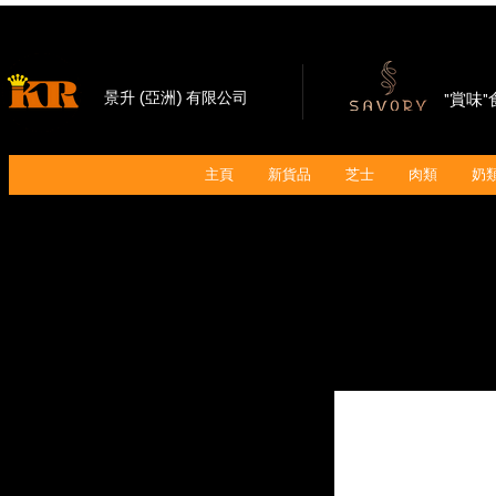
景升 (亞洲) 有限公司
"賞味
主頁
新貨品
芝士
肉類
奶類