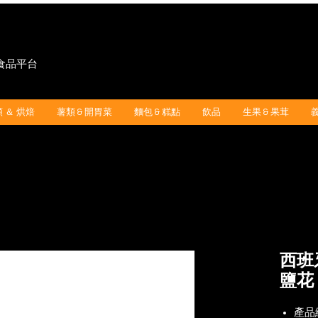
"食品平台
 ＆ 烘焙
薯類 & 開胃菜
麵包 & 糕點
飲品
生果 & 果茸
西班牙
鹽花 
產品編