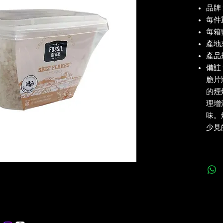
品牌 : 
每件重
每箱數
產地
產品規
備註
脆片
的煙
理增
味。
少見