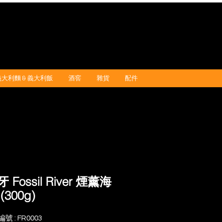
義大利麵 & 義大利飯
酒窖
雜貨
配件
 Fossil River 煙薰海
(300g)
號 : FR0003