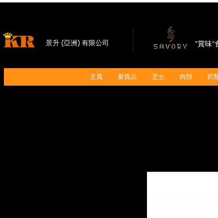
景升 (亞洲) 有限公司
"賞味
主頁
新貨品
芝士
肉類
奶類