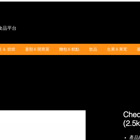
"食品平台
 ＆ 烘焙
薯類 & 開胃菜
麵包 & 糕點
飲品
生果 & 果茸
Ched
(2.5
產品編