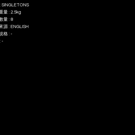
: SINGLETONS
量 : 2.5kg
量 : 8
源 : ENGLISH
格 : -
 -