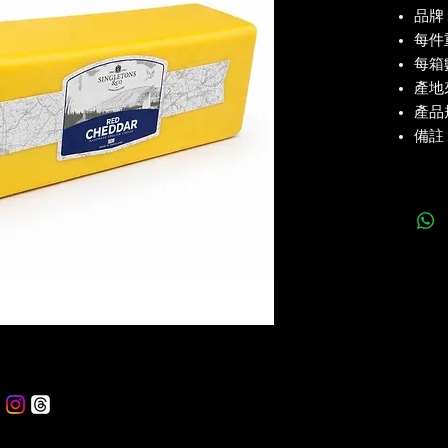
品牌 
每件重
每箱數
產地來
產品規
備註 :