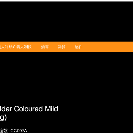
義大利麵 & 義大利飯
酒窖
雜貨
配件
dar Coloured Mild
kg)
號 : CC007A