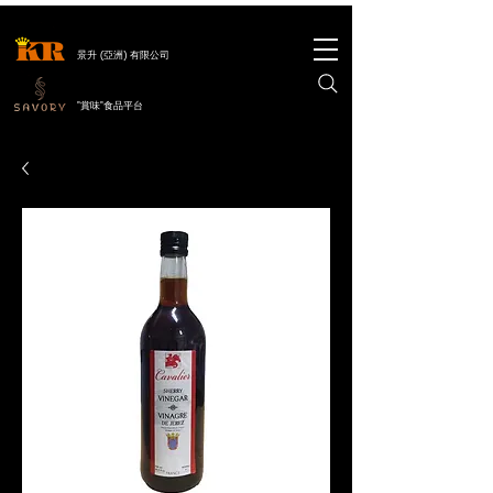
景升 (亞洲) 有限公司
"賞味"食品平台