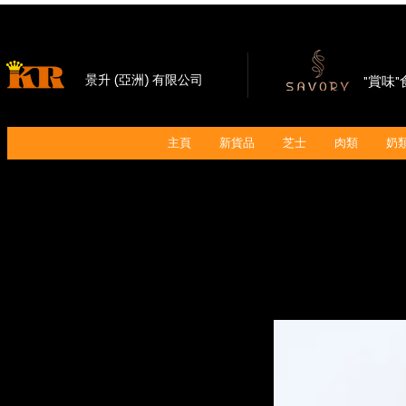
景升 (亞洲) 有限公司
"賞味
主頁
新貨品
芝士
肉類
奶類