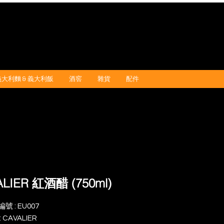
義大利麵 & 義大利飯
酒窖
雜貨
配件
ALIER 紅酒醋 (750ml)
號 : EU007
 CAVALIER