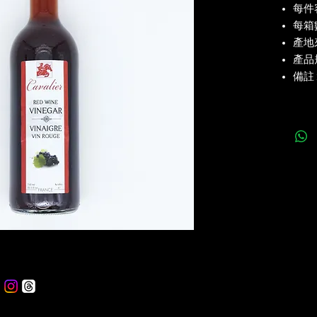
每件容
每箱數
產地來
產品規
備註 