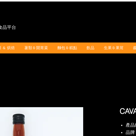
"食品平台
 ＆ 烘焙
薯類 & 開胃菜
麵包 & 糕點
飲品
生果 & 果茸
CAV
產品編
品牌 :