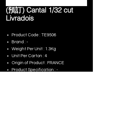
(預訂) Cantal 1/32 cut
Livradois
Product Code : TE9506
Brand : -
Weight Per Unit : 1.3Kg
Unit Per Carton : 4
Origin of Product : FRANCE
Product Specification : -
Remark :
Indent Order
© 2025 景升 (亞洲) 有限公司 | 版權所有
​我們的網店
我們對（ESG）的承諾
使用條款