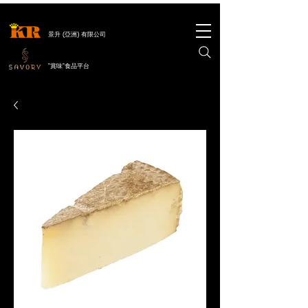
景升 (亞洲) 有限公司
"賞味"食品平台