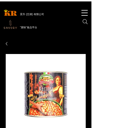
景升 (亞洲) 有限公司
"賞味"食品平台