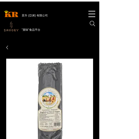
景升 (亞洲) 有限公司
"賞味"食品平台